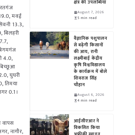
क्षेत्र की उपलब्धियां
ैरतगंज
August 7, 2026
 19.0, मवई
5 min read
सिवनी 13.3,
0, बिलहरी
वैज्ञानिक पशुपालन
7.7,
से बढ़ेगी किसानों
 बेगमगंज
की आय, रानी
ी 4.0,
लक्ष्मीबाई केंद्रीय
कृषि विश्वविद्यालय
बिच्छूआ
के कार्यक्रम में बोले
2.0, घुघरी
शिवराज सिंह
.0, तिमया
चौहान
सागर 0.1।
August 6, 2026
4 min read
आईसीएआर ने
से वापस
विकसित किया
ानगर, नागौर,
अफ्रीकी स्वाइन