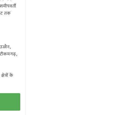
समीपवर्ती
र तट तक
उज्जैन,
 टीकमगढ़,
त्रों के