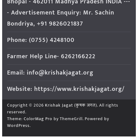
Bhopal - 462011 Madhya Pradesh INDIA ---
- Advertisement Enquiry: Mr. Sachin
Bondriya, +91 9826021837
Phone: (0755) 4248100
Farmer Help Line- 6262166222
Email: info@krishakjagat.org
Website: https://www.krishakjagat.org/
Copyright © 2026
Krishak Jagat (कृषक जगत)
. All rights
reserved.
Theme:
ColorMag Pro
by ThemeGrill. Powered by
WordPress
.