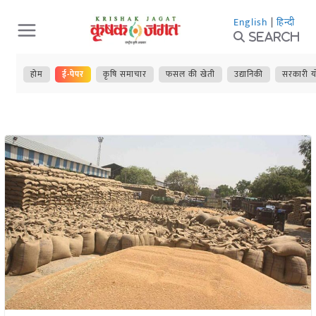
Skip
English
|
हिन्दी
to
Search
content
होम
ई-पेपर
कृषि समाचार
फसल की खेती
उद्यानिकी
सरकारी य