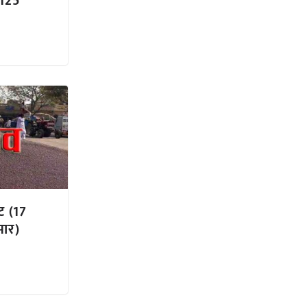
7125
ट (17
सार)