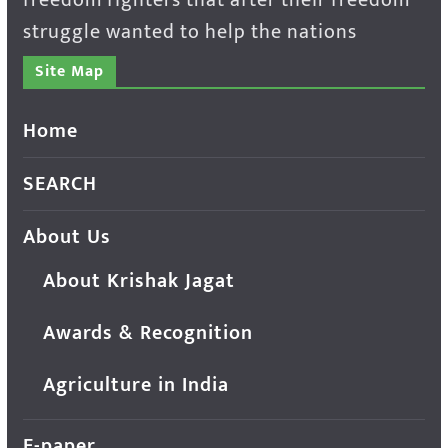
struggle wanted to help the nations
Site Map
Home
SEARCH
About Us
About Krishak Jagat
Awards & Recognition
Agriculture in India
E-paper