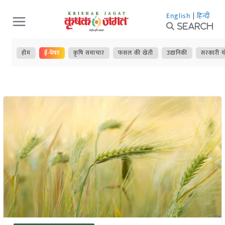
Skip
English
|
हिन्दी
to
Search
content
होम
ई-पेपर
कृषि समाचार
फसल की खेती
उद्यानिकी
सरकारी य