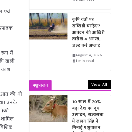
ग एवं
2
कृषि यंत्रों पर
सब्सिडी चाहिए?
उत्पादक
आवेदन की आखिरी
तारीख 4 अगस्त,
जल्द करें अप्लाई
रूप में
August 4, 2026
 की खली
1 min read
प्रकाश
View All
पशुपालन
ुरुआत की थी
िया। उनके
10 साल में 70%
बढ़ा देश का दूध
ई )को
उत्पादन, राज्यसभा
त शामिल
में ललन सिंह ने
िशिष्ट
गिनाईं पशुपालन