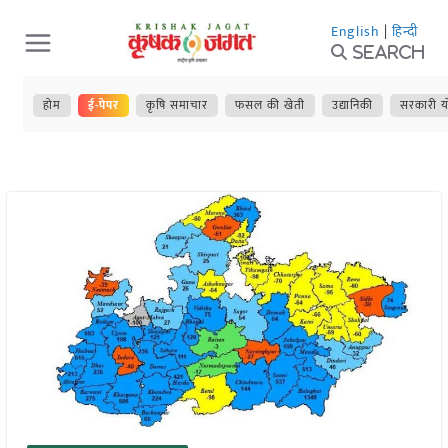
Skip
English
|
हिन्दी
to
Search
content
होम
ई-पेपर
कृषि समाचार
फसल की खेती
उद्यानिकी
सरकारी य