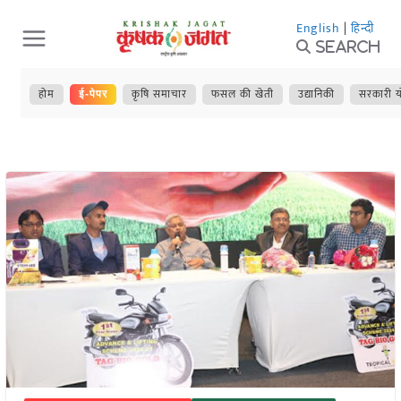
Skip
English
|
हिन्दी
to
Search
content
होम
कृषि समाचार
फसल की खेती
उद्यानिकी
सरकारी य
ई-पेपर