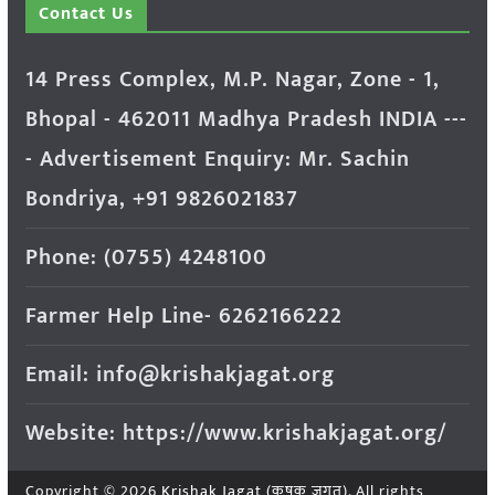
Contact Us
14 Press Complex, M.P. Nagar, Zone - 1,
Bhopal - 462011 Madhya Pradesh INDIA ---
- Advertisement Enquiry: Mr. Sachin
Bondriya, +91 9826021837
Phone: (0755) 4248100
Farmer Help Line- 6262166222
Email: info@krishakjagat.org
Website: https://www.krishakjagat.org/
Copyright © 2026
Krishak Jagat (कृषक जगत)
. All rights