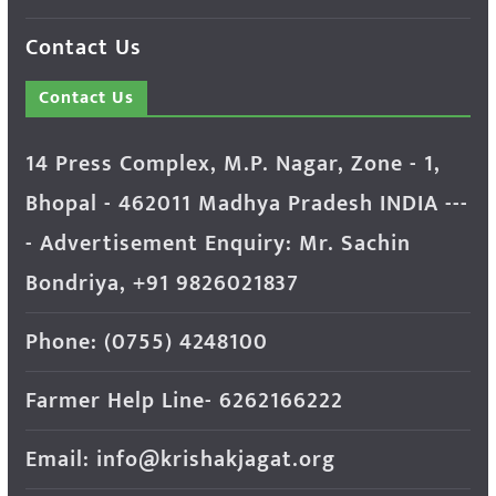
Contact Us
Contact Us
14 Press Complex, M.P. Nagar, Zone - 1,
Bhopal - 462011 Madhya Pradesh INDIA ---
- Advertisement Enquiry: Mr. Sachin
Bondriya, +91 9826021837
Phone: (0755) 4248100
Farmer Help Line- 6262166222
Email: info@krishakjagat.org