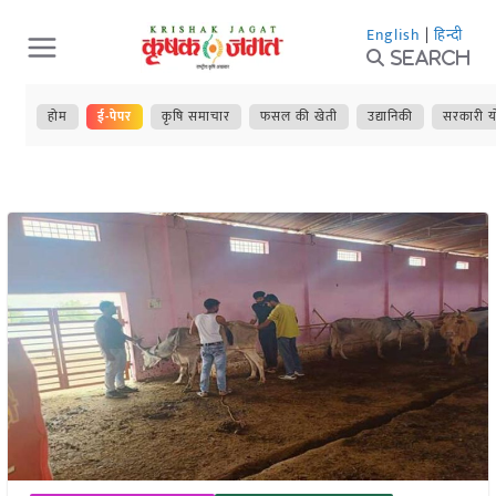
Skip
English
|
हिन्दी
to
Search
content
होम
ई-पेपर
कृषि समाचार
फसल की खेती
उद्यानिकी
सरकारी य