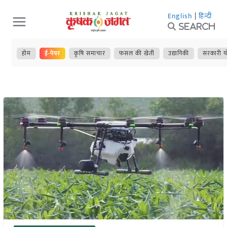
Skip
English
|
हिन्दी
to
Search
content
होम
ई-पेपर
कृषि समाचार
फसल की खेती
उद्यानिकी
सरकारी य