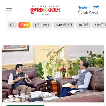
Skip
English
|
हिन्दी
to
Search
content
होम
ई-पेपर
कृषि समाचार
फसल की खेती
उद्यानिकी
सरकारी य