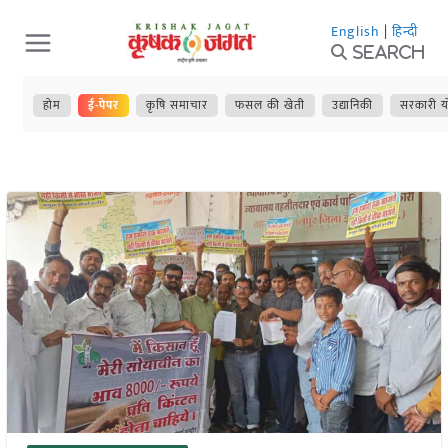
Skip
English
|
हिन्दी
to
Search
content
होम
ई-पेपर
कृषि समाचार
फसल की खेती
उद्यानिकी
सरकारी य