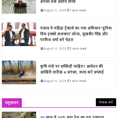
अगस्त तक अंतिम तिथि
August 5, 2026
1 min read
पंजाब में महिंद्रा ट्रैक्टर्स का नया अभियान ‘दुनिया
विच इक्को ललकार’ लॉन्च, सुखबीर सिंह और
परमिश वर्मा बने चेहरा
August 4, 2026
2 min read
कृषि यंत्रों पर सब्सिडी चाहिए? आवेदन की
आखिरी तारीख 4 अगस्त, जल्द करें अप्लाई
August 4, 2026
1 min read
View All
पशुपालन
10 साल में 70% बढ़ा देश का दूध उत्पादन,