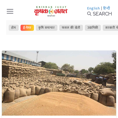
Skip
English
|
हिन्दी
to
Search
content
होम
ई-पेपर
कृषि समाचार
फसल की खेती
उद्यानिकी
सरकारी य