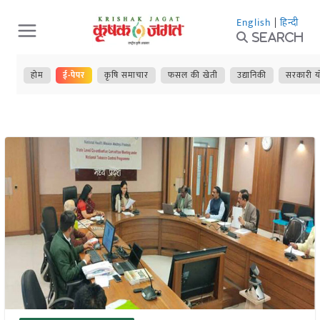
Skip
English
|
हिन्दी
to
Search
content
होम
ई-पेपर
कृषि समाचार
फसल की खेती
उद्यानिकी
सरकारी य