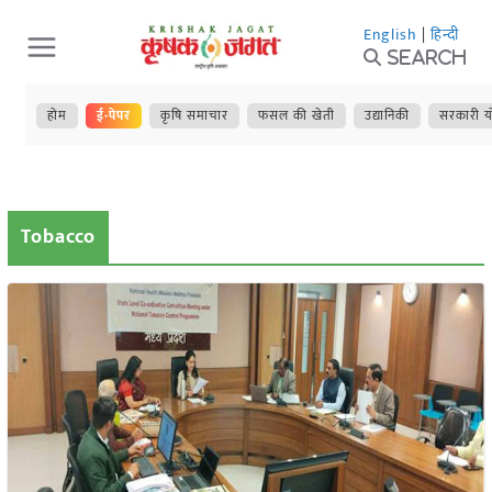
Skip
English
|
हिन्दी
to
Search
content
होम
ई-पेपर
कृषि समाचार
फसल की खेती
उद्यानिकी
सरकारी य
Tobacco