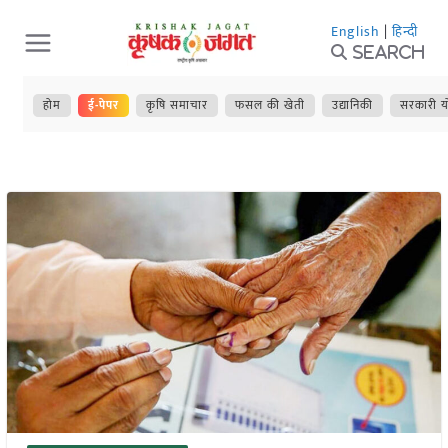
Skip
English
|
हिन्दी
to
Search
content
होम
ई-पेपर
कृषि समाचार
फसल की खेती
उद्यानिकी
सरकारी य