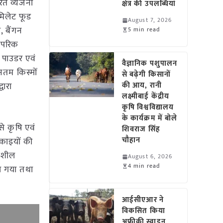
त व्यंजनों
क्षेत्र की उपलब्धियां
 मिलेट फूड
August 7, 2026
, बैंगन
5 min read
रंपरिक
ड़ पाउडर एवं
वैज्ञानिक पशुपालन
ीनतम किस्मों
से बढ़ेगी किसानों
वारा
की आय, रानी
लक्ष्मीबाई केंद्रीय
कृषि विश्वविद्यालय
के कार्यक्रम में बोले
से कृषि एवं
शिवराज सिंह
चौहान
 इकाइयों की
तिशील
August 6, 2026
4 min read
या गया तथा
आईसीएआर ने
विकसित किया
अफ्रीकी स्वाइन