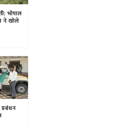
ती: भोपाल
षण ने खोले
 प्रबंधन
ित