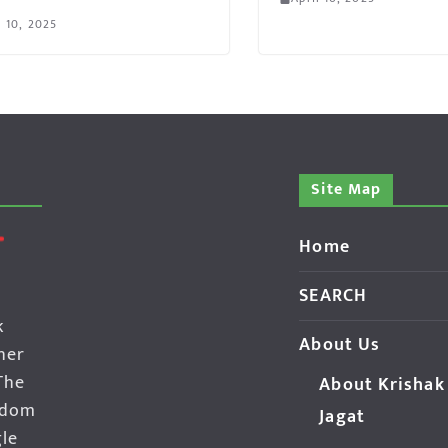
l 10, 2025
Site Map
Home
SEARCH
k
About Us
her
The
About Krishak
edom
Jagat
gle