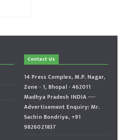
Contact Us
14 Press Complex, M.P. Nagar,
Zone - 1, Bhopal - 462011
Madhya Pradesh INDIA ----
Advertisement Enquiry: Mr.
Sachin Bondriya, +91
9826021837