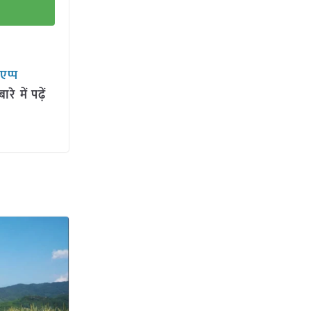
सएप्प
 में पढ़ें