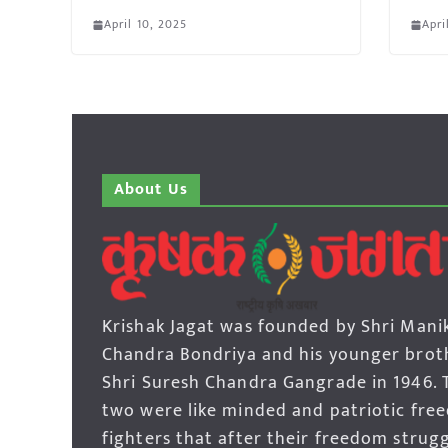
April 10, 2025
Apri
About Us
Krishak Jagat was founded by Shri Mani
Chandra Bondriya and his younger brot
Shri Suresh Chandra Gangrade in 1946. 
two were like minded and patriotic fre
fighters that after their freedom strug