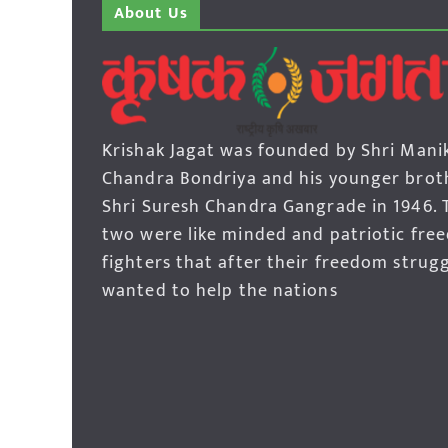
About Us
Krishak Jagat was founded by Shri Mani
Chandra Bondriya and his younger brot
Shri Suresh Chandra Gangrade in 1946. 
two were like minded and patriotic fre
fighters that after their freedom strug
wanted to help the nations