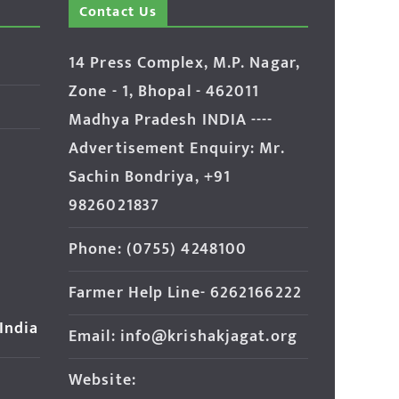
Contact Us
14 Press Complex, M.P. Nagar,
Zone - 1, Bhopal - 462011
Madhya Pradesh INDIA ----
Advertisement Enquiry: Mr.
Sachin Bondriya, +91
9826021837
Phone: (0755) 4248100
Farmer Help Line- 6262166222
 India
Email: info@krishakjagat.org
Website: