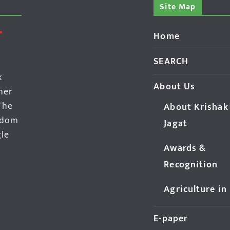
Site Map
Home
SEARCH
k
About Us
her
The
About Krishak
edom
Jagat
gle
Awards &
Recognition
Agriculture in
E-paper