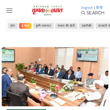
Skip
English
|
हिन्दी
to
Search
content
होम
ई-पेपर
कृषि समाचार
फसल की खेती
उद्यानिकी
सरकारी य