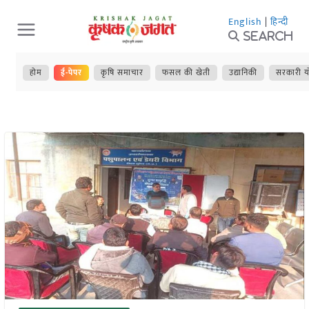
Skip
English
|
हिन्दी
to
Search
content
होम
ई-पेपर
कृषि समाचार
फसल की खेती
उद्यानिकी
सरकारी य