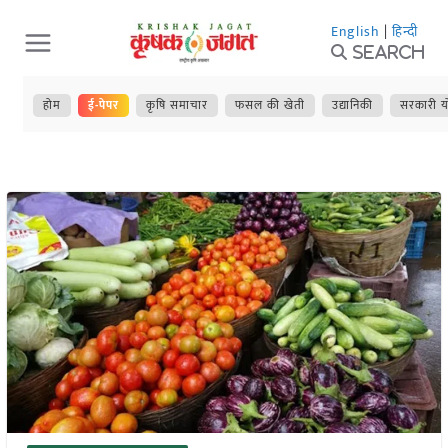
Skip
English
|
हिन्दी
to
Search
content
होम
ई-पेपर
कृषि समाचार
फसल की खेती
उद्यानिकी
सरकारी य