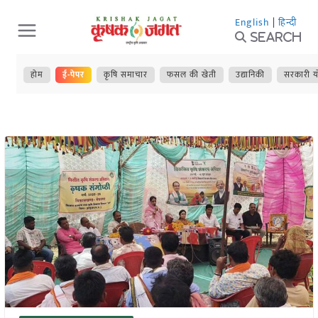
Skip
English
|
हिन्दी
to
Search
content
होम
ई-पेपर
कृषि समाचार
फसल की खेती
उद्यानिकी
सरकारी य