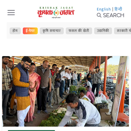
Skip
English
|
हिन्दी
to
Search
content
होम
ई-पेपर
कृषि समाचार
फसल की खेती
उद्यानिकी
सरकारी य