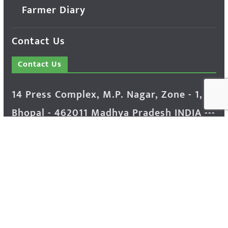
Farmer Diary
Contact Us
Contact Us
14 Press Complex, M.P. Nagar, Zone - 1,
Bhopal - 462011 Madhya Pradesh INDIA ---
- Advertisement Enquiry: Mr. Sachin
Bondriya, +91 9826021837
Phone: (0755) 4248100
Farmer Help Line- 6262166222