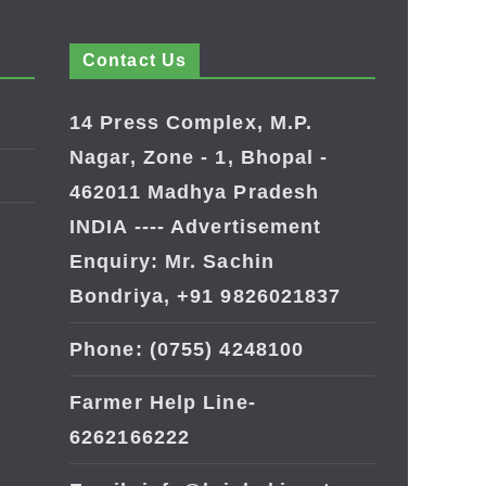
Contact Us
14 Press Complex, M.P.
Nagar, Zone - 1, Bhopal -
462011 Madhya Pradesh
INDIA ---- Advertisement
Enquiry: Mr. Sachin
Bondriya, +91 9826021837
Phone: (0755) 4248100
Farmer Help Line-
6262166222