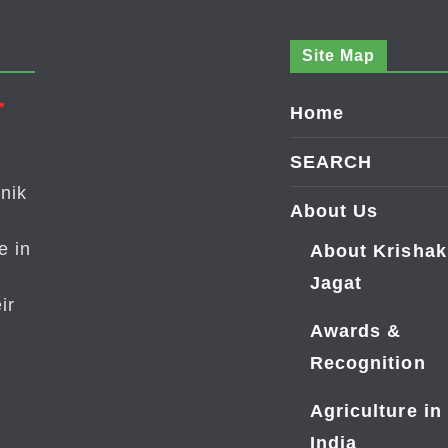
Site Map
Home
SEARCH
nik
About Us
e in
About Krishak
Jagat
ir
Awards &
Recognition
Agriculture in
India