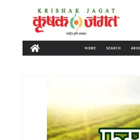
Skip
to
content
HOME
SEARCH
ABO