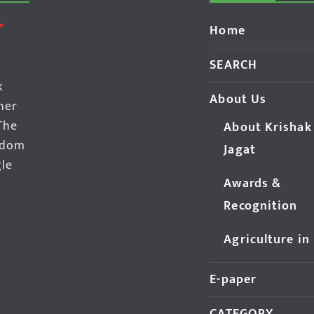
Home
SEARCH
k
About Us
her
The
About Krishak
edom
Jagat
gle
Awards &
Recognition
Agriculture in
E-paper