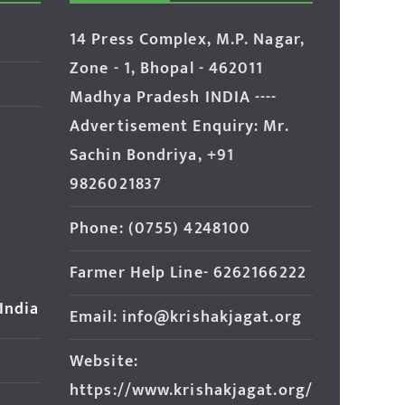
14 Press Complex, M.P. Nagar,
Zone - 1, Bhopal - 462011
Madhya Pradesh INDIA ----
Advertisement Enquiry: Mr.
Sachin Bondriya, +91
9826021837
Phone: (0755) 4248100
Farmer Help Line- 6262166222
 India
Email: info@krishakjagat.org
Website:
https://www.krishakjagat.org/