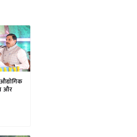
ि औद्योगिक
जन और