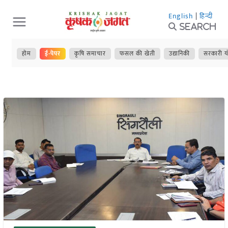
Skip
English
|
हिन्दी
to
Search
content
होम
ई-पेपर
कृषि समाचार
फसल की खेती
उद्यानिकी
सरकारी य