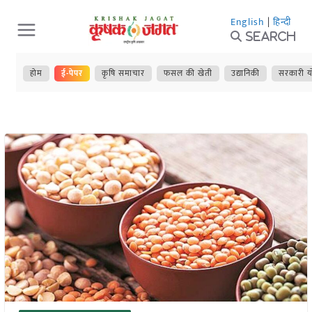
Skip
English
|
हिन्दी
to
Search
content
होम
ई-पेपर
कृषि समाचार
फसल की खेती
उद्यानिकी
सरकारी य