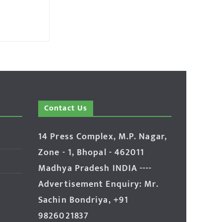
Contact Us
14 Press Complex, M.P. Nagar,
Zone - 1, Bhopal - 462011
Madhya Pradesh INDIA ----
Advertisement Enquiry: Mr.
Sachin Bondriya, +91
9826021837