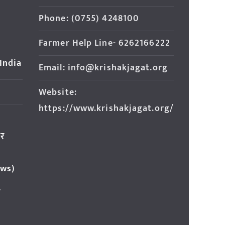
Phone: (0755) 4248100
Farmer Help Line- 6262166222
 India
Email: info@krishakjagat.org
Website:
https://www.krishakjagat.org/
ार
ews)
र