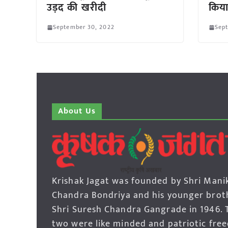
उड़द की खरीदी
किय
September 30, 2022
Sep
About Us
Krishak Jagat was founded by Shri Mani
Chandra Bondriya and his younger brot
Shri Suresh Chandra Gangrade in 1946. 
two were like minded and patriotic fre