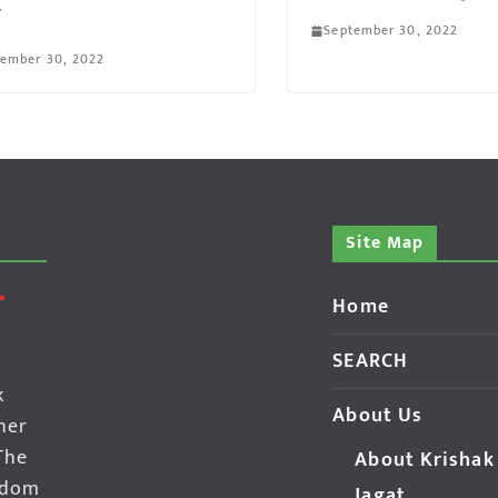
ा
September 30, 2022
tember 30, 2022
Site Map
Home
SEARCH
k
About Us
her
The
About Krishak
edom
Jagat