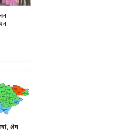
ालन
ापन
र्षा, शेष