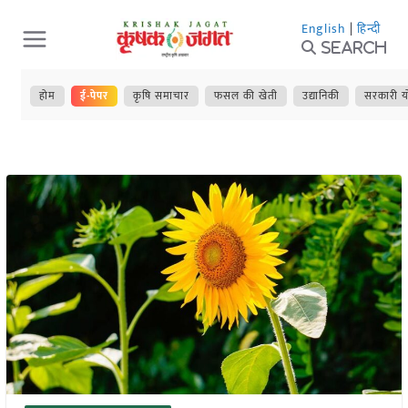
Skip
English
|
हिन्दी
to
Search
content
होम
ई-पेपर
कृषि समाचार
फसल की खेती
उद्यानिकी
सरकारी य