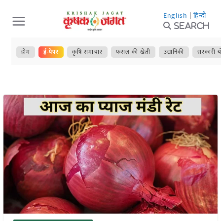
Skip
English
|
हिन्दी
to
Search
content
होम
ई-पेपर
कृषि समाचार
फसल की खेती
उद्यानिकी
सरकारी य