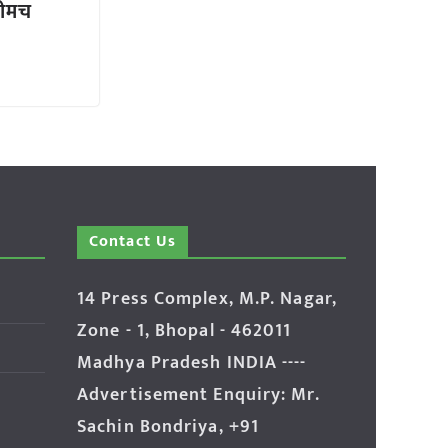
नीमच
Contact Us
14 Press Complex, M.P. Nagar,
Zone - 1, Bhopal - 462011
Madhya Pradesh INDIA ----
Advertisement Enquiry: Mr.
Sachin Bondriya, +91