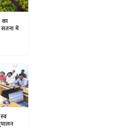
 का
सतना में
स्‍व
शुपालन