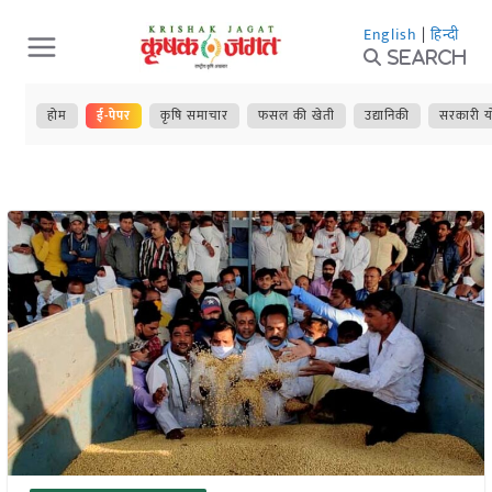
Skip
English
|
हिन्दी
to
Search
content
होम
ई-पेपर
कृषि समाचार
फसल की खेती
उद्यानिकी
सरकारी य