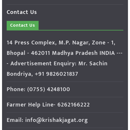
Contact Us
Contact Us
14 Press Complex, M.P. Nagar, Zone - 1,
Bhopal - 462011 Madhya Pradesh INDIA ---
- Advertisement Enquiry: Mr. Sachin
Bondriya, +91 9826021837
Phone: (0755) 4248100
Farmer Help Line- 6262166222
Email: info@krishakjagat.org