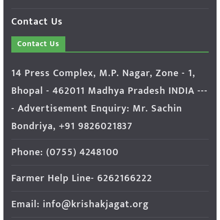
Contact Us
Contact Us
14 Press Complex, M.P. Nagar, Zone - 1,
Bhopal - 462011 Madhya Pradesh INDIA ---
- Advertisement Enquiry: Mr. Sachin
Bondriya, +91 9826021837
Phone: (0755) 4248100
Farmer Help Line- 6262166222
Email: info@krishakjagat.org