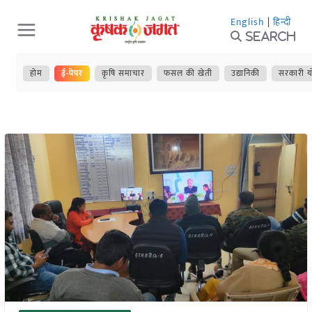
Skip
English
|
हिन्दी
to
Search
content
होम
ई-पेपर
कृषि समाचार
फसल की खेती
उद्यानिकी
सरकारी य