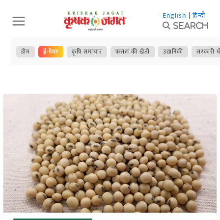
Skip
English
|
हिन्दी
to
Search
content
होम
ई-पेपर
कृषि समाचार
फसल की खेती
उद्यानिकी
सरकारी य