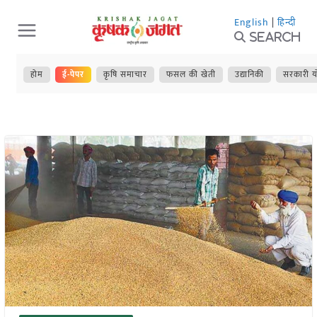
Skip
English
|
हिन्दी
to
Search
content
होम
ई-पेपर
कृषि समाचार
फसल की खेती
उद्यानिकी
सरकारी य