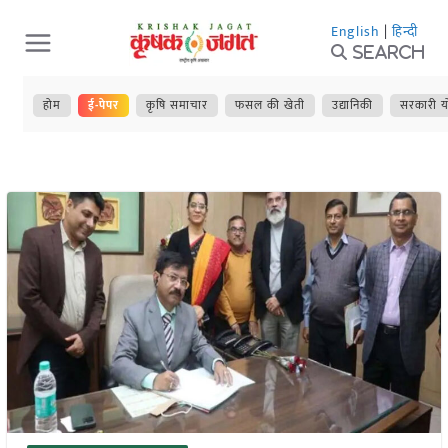
Skip
English
|
हिन्दी
to
Search
content
होम
ई-पेपर
कृषि समाचार
फसल की खेती
उद्यानिकी
सरकारी य