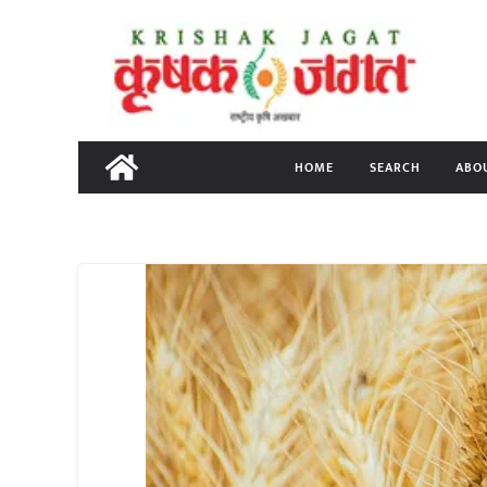
Skip
to
content
HOME
SEARCH
ABO