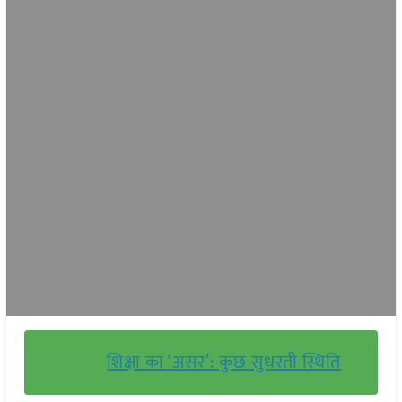
शिक्षा का ‘असर’: कुछ सुधरती स्थिति