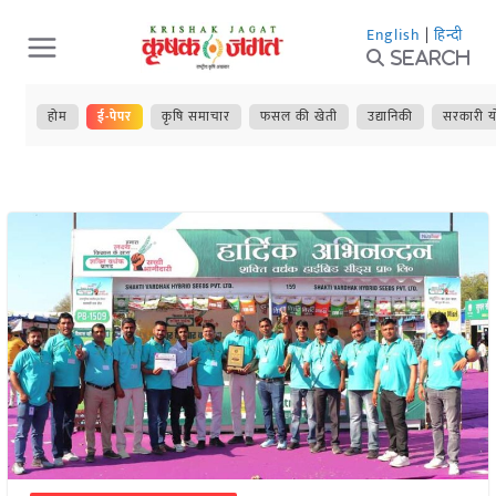
Skip
English
|
हिन्दी
to
Search
content
होम
ई-पेपर
कृषि समाचार
फसल की खेती
उद्यानिकी
सरकारी य