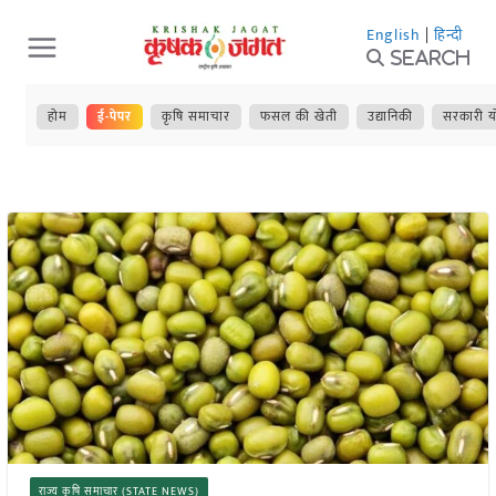
Skip
English
|
हिन्दी
to
Search
content
होम
ई-पेपर
कृषि समाचार
फसल की खेती
उद्यानिकी
सरकारी य
राज्य कृषि समाचार (STATE NEWS)