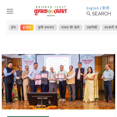
Skip
English
|
हिन्दी
to
Search
content
होम
ई-पेपर
कृषि समाचार
फसल की खेती
उद्यानिकी
सरकारी य