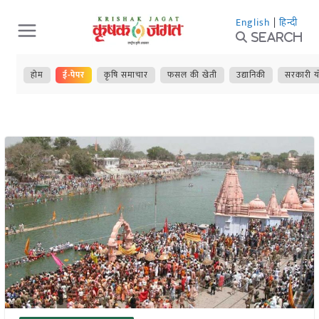
Skip
English
|
हिन्दी
to
Search
content
होम
ई-पेपर
कृषि समाचार
फसल की खेती
उद्यानिकी
सरकारी य