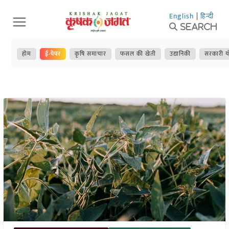
Skip
English
|
हिन्दी
to
Search
content
होम
ई-पेपर
कृषि समाचार
फसल की खेती
उद्यानिकी
सरकारी य