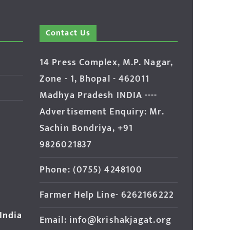
Contact Us
14 Press Complex, M.P. Nagar,
Zone - 1, Bhopal - 462011
Madhya Pradesh INDIA ----
Advertisement Enquiry: Mr.
Sachin Bondriya, +91
9826021837
Phone: (0755) 4248100
Farmer Help Line- 6262166222
 India
Email: info@krishakjagat.org