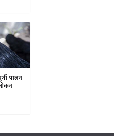
ुर्गी पालन
वलोकन