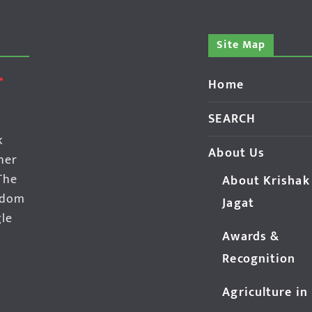
Site Map
Home
SEARCH
k
About Us
her
The
About Krishak
edom
Jagat
gle
Awards &
Recognition
Agriculture in