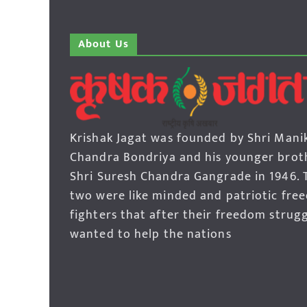
About Us
Krishak Jagat was founded by Shri Mani
Chandra Bondriya and his younger brot
Shri Suresh Chandra Gangrade in 1946. 
two were like minded and patriotic fre
fighters that after their freedom strug
wanted to help the nations