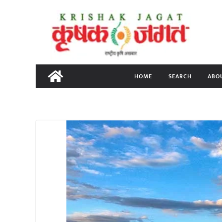
Skip
to
content
HOME
SEARCH
ABO