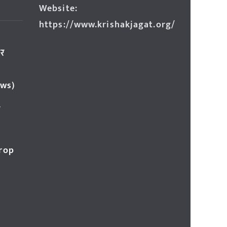
Website:
https://www.krishakjagat.org/
ार
ews)
र
Crop