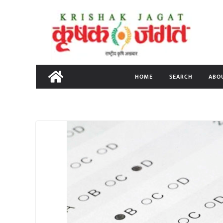
Skip
to
content
HOME
SEARCH
ABO