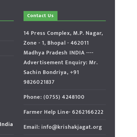
Contact Us
14 Press Complex, M.P. Nagar,
Zone - 1, Bhopal - 462011
Madhya Pradesh INDIA ----
Advertisement Enquiry: Mr.
Sachin Bondriya, +91
9826021837
Phone: (0755) 4248100
Farmer Help Line- 6262166222
 India
Email: info@krishakjagat.org