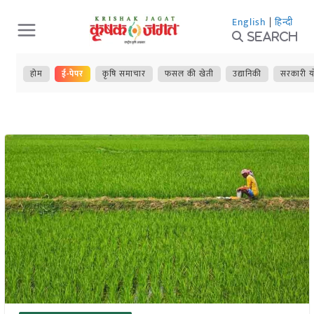
Skip
English
|
हिन्दी
to
Search
content
होम
ई-पेपर
कृषि समाचार
फसल की खेती
उद्यानिकी
सरकारी य