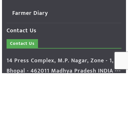
Farmer Diary
Contact Us
Contact Us
14 Press Complex, M.P. Nagar, Zone - 1,
Bhopal - 462011 Madhya Pradesh INDIA ---
- Advertisement Enquiry: Mr. Sachin
Bondriya, +91 9826021837
Phone: (0755) 4248100
Farmer Help Line- 6262166222