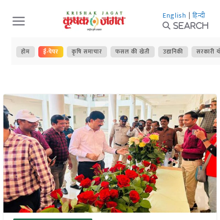
Skip
English
|
हिन्दी
to
Search
content
होम
ई-पेपर
कृषि समाचार
फसल की खेती
उद्यानिकी
सरकारी य