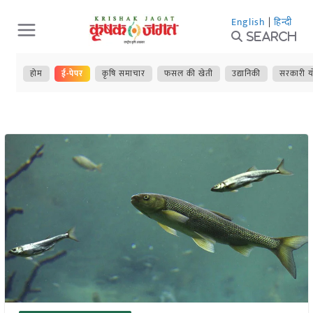
Skip
English
|
हिन्दी
to
Search
content
होम
ई-पेपर
कृषि समाचार
फसल की खेती
उद्यानिकी
सरकारी य