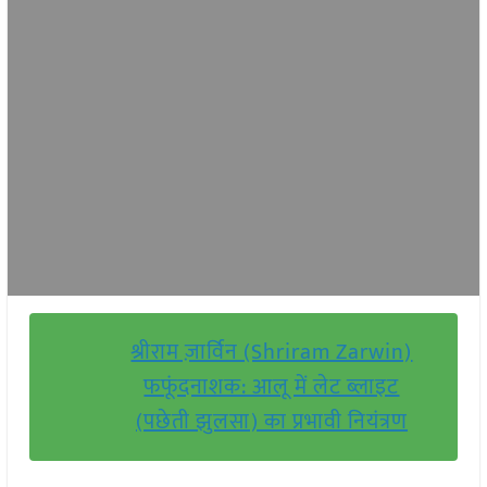
श्रीराम ज़ार्विन (Shriram Zarwin)
फफूंदनाशक: आलू में लेट ब्लाइट
(पछेती झुलसा) का प्रभावी नियंत्रण