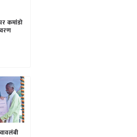
ि पर कमांडो
यावरण
स्वावलंबी