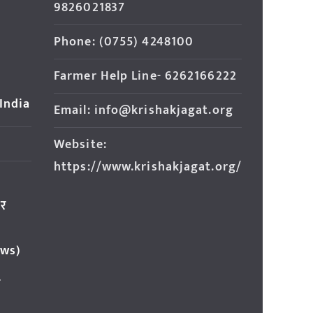
9826021837
Phone: (0755) 4248100
Farmer Help Line- 6262166222
 India
Email: info@krishakjagat.org
Website:
https://www.krishakjagat.org/
ार
ews)
र