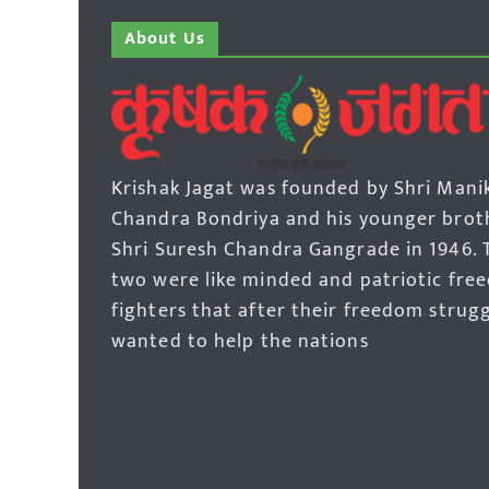
About Us
Krishak Jagat was founded by Shri Mani
Chandra Bondriya and his younger brot
Shri Suresh Chandra Gangrade in 1946. 
two were like minded and patriotic fre
fighters that after their freedom strug
wanted to help the nations