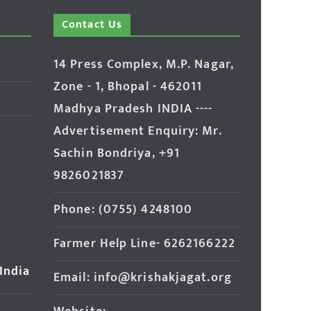
Contact Us
14 Press Complex, M.P. Nagar,
Zone - 1, Bhopal - 462011
Madhya Pradesh INDIA ----
Advertisement Enquiry: Mr.
Sachin Bondriya, +91
9826021837
Phone: (0755) 4248100
Farmer Help Line- 6262166222
 India
Email: info@krishakjagat.org