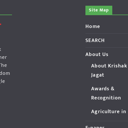
Site Map
Home
SEARCH
k
About Us
her
The
About Krishak
edom
Jagat
gle
Awards &
Recognition
Agriculture in