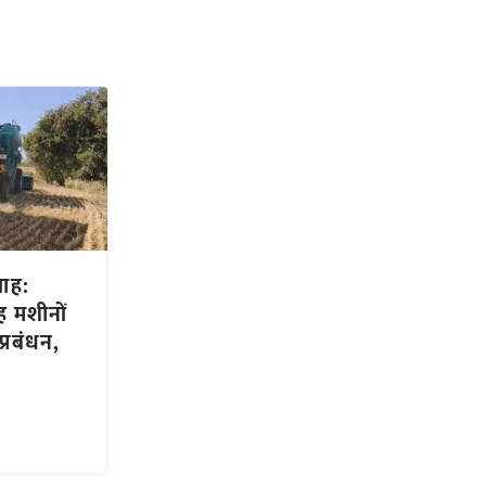
लाह:
 मशीनों
्रबंधन,