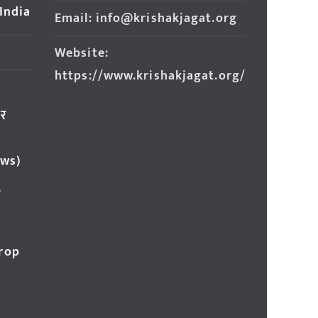
 India
Email: info@krishakjagat.org
Website:
https://www.krishakjagat.org/
ार
ews)
र
Crop