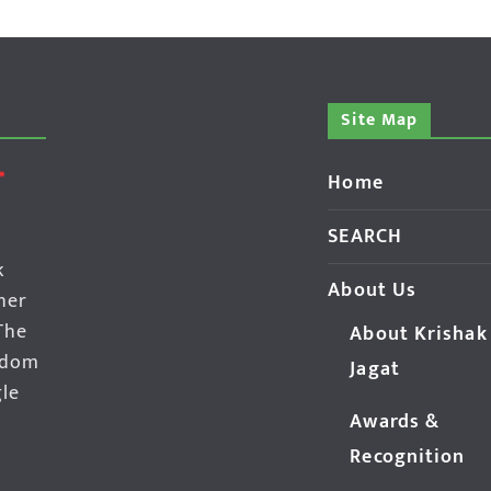
Site Map
Home
SEARCH
k
About Us
her
The
About Krishak
edom
Jagat
gle
Awards &
Recognition